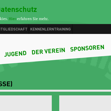
atenschutz
kies.
Hier
erfahren Sie mehr.
ITGLIEDSCHAFT
KENNENLERNTRAINING
SPONSOREN
DER VEREIN
JUGEND
SSE)