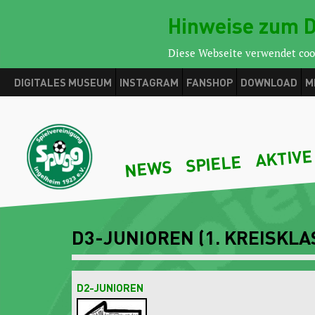
S AM SONNTAG
Hinweise zum D
Diese Webseite verwendet coo
DIGITALES MUSEUM
INSTAGRAM
FANSHOP
DOWNLOAD
M
AKTIVE
SPIELE
NEWS
D3-JUNIOREN (1. KREISKLA
D2-JUNIOREN